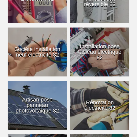
réversible 82
Installation pose
Société installation
tableau électrique
neuf électricité 82
82
Artisan pose
Rénovation
panneau
électricité 82
photovoltaique 82