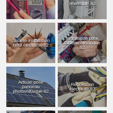
réversible 82
Installation pose
Société installation
tableau électrique
neuf électricité 82
82
Artisan pose
Rénovation
panneau
électricité 82
photovoltaique 82