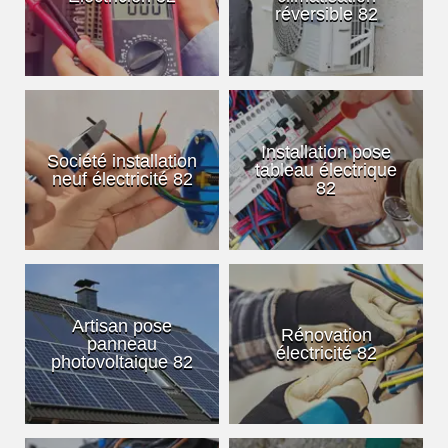
réversible 82
Installation pose
Société installation
tableau électrique
neuf électricité 82
82
Artisan pose
Rénovation
panneau
électricité 82
photovoltaique 82