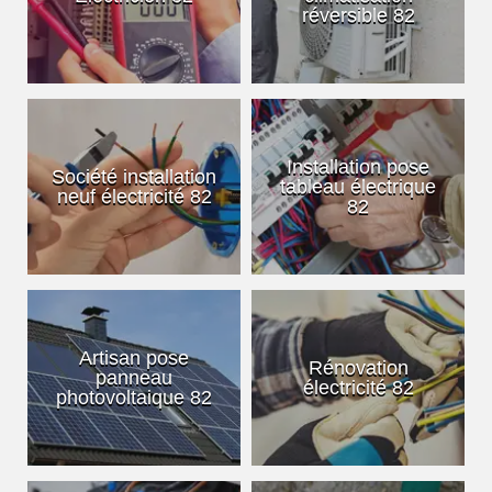
réversible 82
Installation pose
Société installation
tableau électrique
neuf électricité 82
82
Artisan pose
Rénovation
panneau
électricité 82
photovoltaique 82