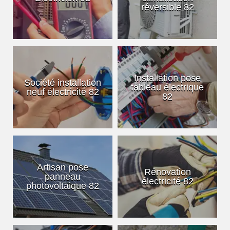
réversible 82
Installation pose
Société installation
tableau électrique
neuf électricité 82
82
Artisan pose
Rénovation
panneau
électricité 82
photovoltaique 82