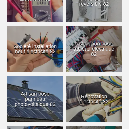
réversible 82
Installation pose
Société installation
tableau électrique
neuf électricité 82
82
Artisan pose
Rénovation
panneau
électricité 82
photovoltaique 82