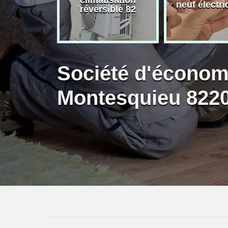
neuf électri
réversible 82
Société d'économ
Montesquieu 822