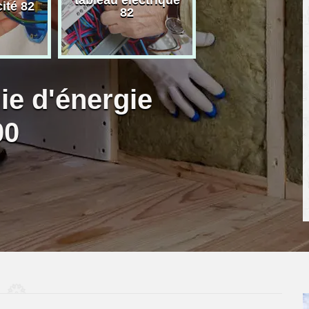
cité 82
82
photovoltaique
ie d'énergie
00