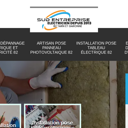
 DÉPANNAGE
ARTISAN POSE
INSTALLATION POSE
RIQUE ET
PANNEAU
TABLEAU
D
ICITÉ 82
PHOTOVOLTAIQUE 82
ÉLECTRIQUE 82
D
Installation pose
Artisan pos
llation
tableau électrique
panneau