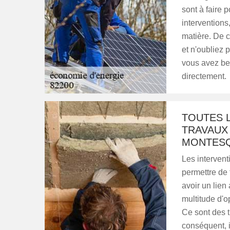
sont à faire 
interventions
matière. De 
et n'oubliez p
vous avez bes
directement.
TOUTES L
TRAVAUX
MONTESQ
Les intervent
permettre de 
avoir un lien
multitude d'o
Ce sont des tr
conséquent, i