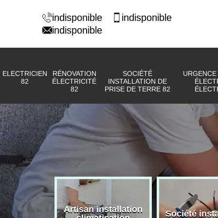
indisponible
indisponible
indisponible
ELECTRICIEN
RÉNOVATION
SOCIÉTÉ
URGENCE
82
ÉLECTRICITÉ
INSTALLATION DE
ÉLECT
82
PRISE DE TERRE 82
ÉLECTR
Artisan installation
Société insta
icien 82
climatisation